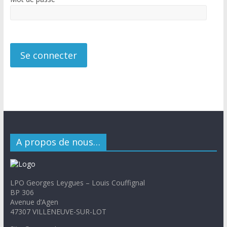
A propos de nous…
LPO Georges Leygues – Louis Couffignal
BP 306
Avenue d’Agen
47307 VILLENEUVE-SUR-LOT