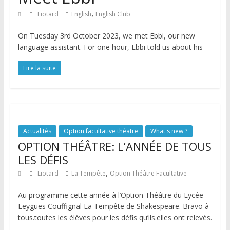
,
Liotard
English
English Club
On Tuesday 3rd October 2023, we met Ebbi, our new
language assistant. For one hour, Ebbi told us about his
Lire la suite
Actualités
Option facultative théatre
What's new ?
OPTION THÉÂTRE: L’ANNÉE DE TOUS
LES DÉFIS
,
Liotard
La Tempête
Option Théâtre Facultative
Au programme cette année à l’Option Théâtre du Lycée
Leygues Couffignal La Tempête de Shakespeare. Bravo à
tous.toutes les élèves pour les défis qu’ils.elles ont relevés.