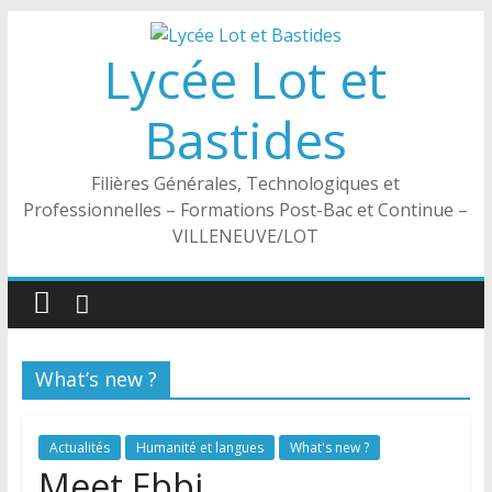
Passer
au
Lycée Lot et
contenu
Bastides
Filières Générales, Technologiques et
Professionnelles – Formations Post-Bac et Continue –
VILLENEUVE/LOT
What’s new ?
Actualités
Humanité et langues
What's new ?
Meet Ebbi