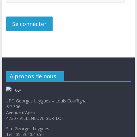
A propos de nous…
LPO Georges Leygues – Louis Couffignal
BP 306
Avenue d’Agen
47307 VILLENEUVE-SUR-LOT
Site Georges Leygues
Tel : 05.53.40.40.50