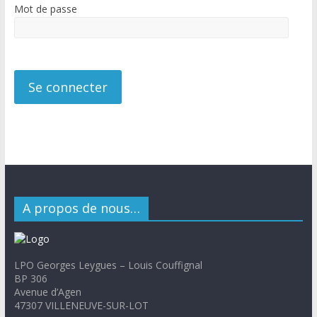
Mot de passe
A propos de nous…
LPO Georges Leygues – Louis Couffignal
BP 306
Avenue d’Agen
47307 VILLENEUVE-SUR-LOT