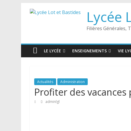
Passer
Lycée L
au
contenu
Filières Générales,
LE LYCÉE
ENSEIGNEMENTS
VIE L
Actualités
Administration
Profiter des vacances 
adminlgl