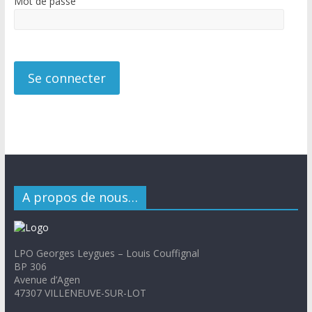
Mot de passe
A propos de nous…
LPO Georges Leygues – Louis Couffignal
BP 306
Avenue d’Agen
47307 VILLENEUVE-SUR-LOT